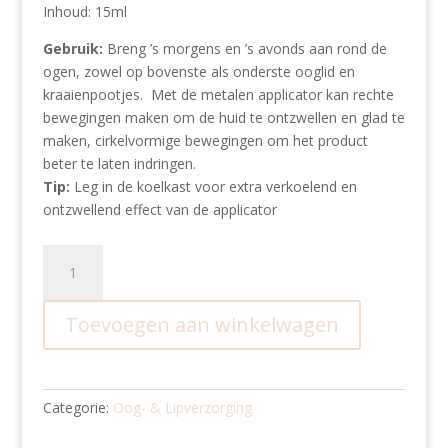
Inhoud: 15ml
Gebruik:
Breng ’s morgens en ’s avonds aan rond de
ogen, zowel op bovenste als onderste ooglid en
kraaienpootjes. Met de metalen applicator kan rechte
bewegingen maken om de huid te ontzwellen en glad te
maken, cirkelvormige bewegingen om het product
beter te laten indringen.
Tip:
Leg in de koelkast voor extra verkoelend en
ontzwellend effect van de applicator
Skinreset
Cellular
Energy
Toevoegen aan winkelwagen
Eye
Contour
aantal
Categorie:
Oog- & Lipverzorging