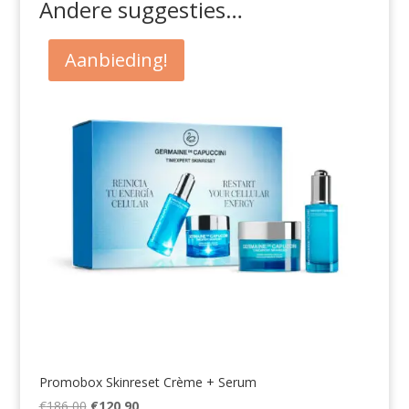
Andere suggesties…
Aanbieding!
Promobox Skinreset Crème + Serum
Oorspronkelijke
Huidige
€
186,00
€
120,90