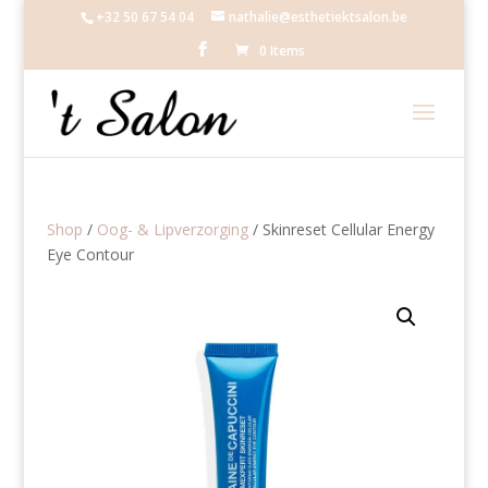
+32 50 67 54 04
nathalie@esthetiektsalon.be
0 Items
Shop
/
Oog- & Lipverzorging
/ Skinreset Cellular Energy
Eye Contour