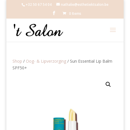
+32 50 67 54 04
nathalie@esthetiektsalon.be
0 Items
Shop
/
Oog- & Lipverzorging
/ Sun Essential Lip Balm
SPF50+