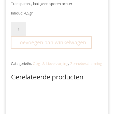
Transparant, laat geen sporen achter
Inhoud: 4,5gr
Sun
Essential
Lip
Toevoegen aan winkelwagen
Balm
SPF50+
aantal
Categorieën:
Oog- & Lipverzorging
,
Zonnebescherming
Gerelateerde producten