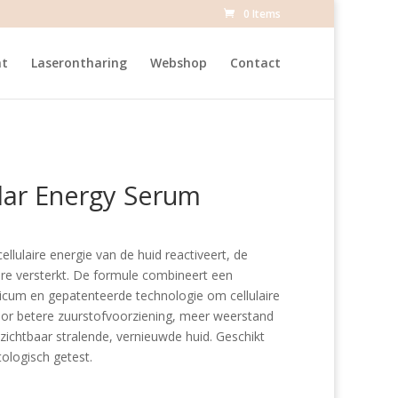
0 Items
at
Laserontharing
Webshop
Contact
ular Energy Serum
lulaire energie van de huid reactiveert, de
ière versterkt. De formule combineert een
icum en gepatenteerde technologie om cellulaire
or betere zuurstofvoorziening, meer weerstand
zichtbaar stralende, vernieuwde huid. Geschikt
ologisch getest.