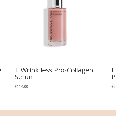
e
T Wrink.less Pro-Collagen
E
Serum
P
€
114,00
€
3