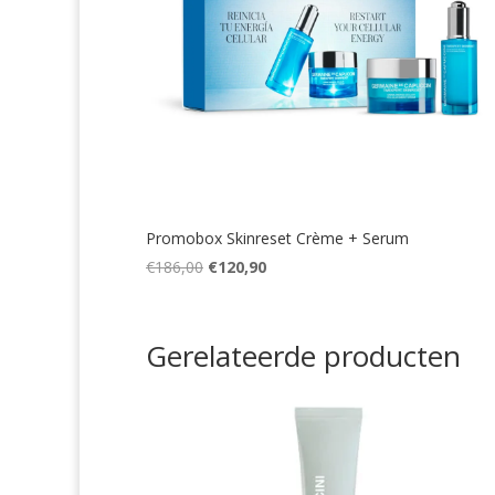
Promobox Skinreset Crème + Serum
Oorspronkelijke
Huidige
€
186,00
€
120,90
prijs
prijs
was:
is:
€186,00.
€120,90.
Gerelateerde producten