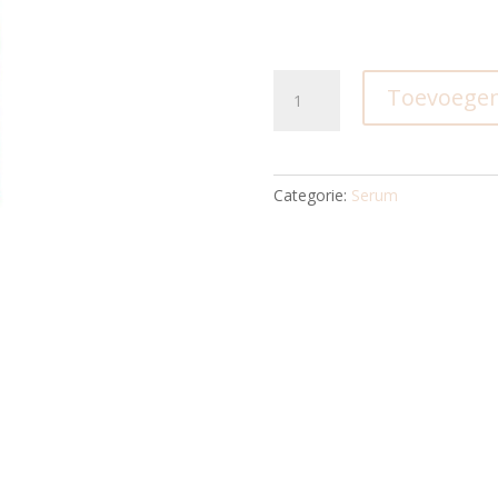
Skinreset
Toevoegen
Cellular
Energy
Serum
aantal
Categorie:
Serum