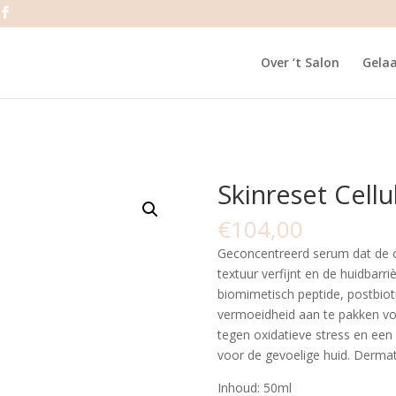
Over ‘t Salon
Gela
Skinreset Cell
€
104,00
Geconcentreerd serum dat de cel
textuur verfijnt en de huidbarr
biomimetisch peptide, postbiot
vermoeidheid aan te pakken vo
tegen oxidatieve stress en een 
voor de gevoelige huid. Dermat
Inhoud: 50ml