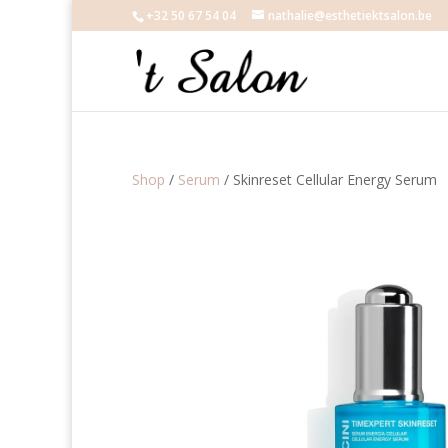
+32 50 67 54 04
nathalie@esthetiektsalon.be
Shop
/
Serum
/ Skinreset Cellular Energy Serum