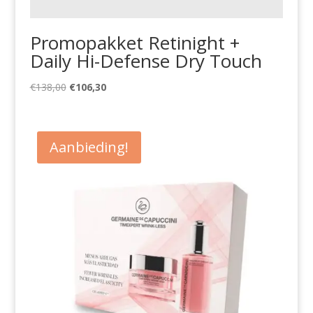
Promopakket Retinight +
Daily Hi-Defense Dry Touch
Oorspronkelijke
Huidige
€
138,00
€
106,30
prijs
prijs
was:
is:
€138,00.
€106,30.
Aanbieding!