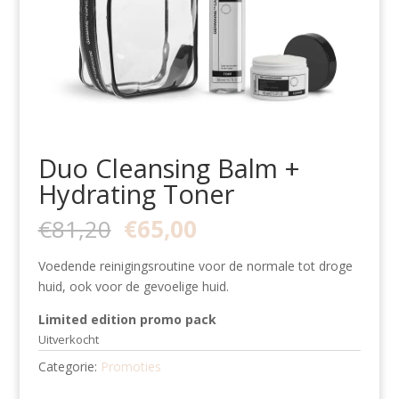
Duo Cleansing Balm +
Hydrating Toner
Oorspronkelijke
Huidige
€
81,20
€
65,00
prijs
prijs
was:
is:
Voedende reinigingsroutine voor de normale tot droge
€81,20.
€65,00.
huid, ook voor de gevoelige huid.
Limited edition promo pack
Uitverkocht
Categorie:
Promoties