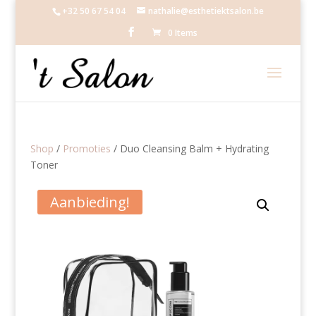
+32 50 67 54 04
nathalie@esthetiektsalon.be
0 Items
Shop
/
Promoties
/ Duo Cleansing Balm + Hydrating
Toner
Aanbieding!